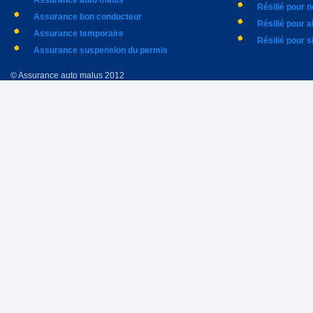
Assurance auto malus
Résilié pour 
Assurance bon conducteur
Résilié pour 
Assurance temporaire
Résilié pour s
Assurance suspension du permis
© Assurance auto malus 2012