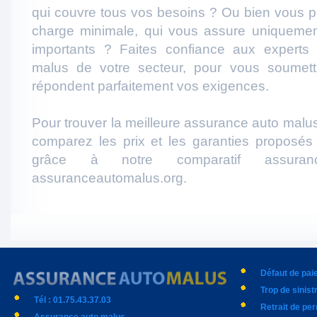
qui couvre tous vos besoins ? Ou bien vous p
charge minimale, qui vous assure uniqueme
importants ? Faites confiance aux experts
malus de votre secteur, pour vous soumett
répondent parfaitement vos exigences.
Pour trouver la meilleure assurance auto malus
comparez les prix et les garanties proposés
grâce à notre comparatif assura
assuranceautomalus.org.
Défaut de pa
Trop de sinist
Tél : 01.75.43.37.03
Retrait de pe