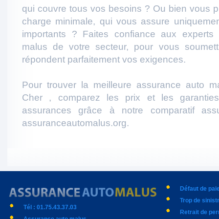
qui couvre tous vos besoins ? Ou bien vous p
charge minimale, qui vous assure uniqueme
importants ? Faites confiance aux experts
malus de votre secteur, pour vous soumett
répondent parfaitement vos exigences.
Pour trouver la meilleure assurance auto m
Cher , comparez les prix et les garantie
assurances grâce à notre comparatif ass
assuranceautomalus.org.
Défaut de pa
Trop de sinist
Tél : 01.75.43.37.03
Retrait de pe