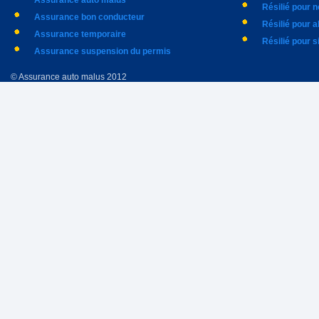
Assurance auto malus
Résilié pour 
Assurance bon conducteur
Résilié pour 
Assurance temporaire
Résilié pour s
Assurance suspension du permis
© Assurance auto malus 2012