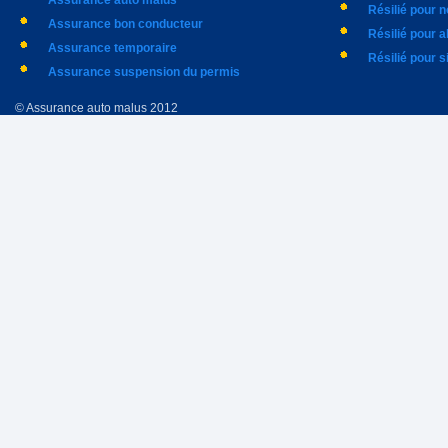
Assurance auto malus
Résilié pour 
Assurance bon conducteur
Résilié pour 
Assurance temporaire
Résilié pour s
Assurance suspension du permis
© Assurance auto malus 2012