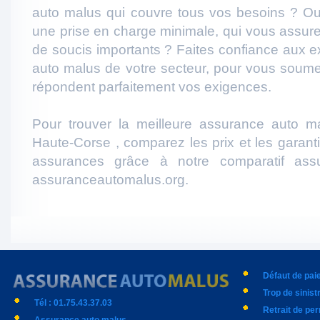
auto malus qui couvre tous vos besoins ? Ou
une prise en charge minimale, qui vous assur
de soucis importants ? Faites confiance aux 
auto malus de votre secteur, pour vous soumet
répondent parfaitement vos exigences.
Pour trouver la meilleure assurance auto m
Haute-Corse , comparez les prix et les garant
assurances grâce à notre comparatif ass
assuranceautomalus.org.
Défaut de pa
Trop de sinist
Tél : 01.75.43.37.03
Retrait de pe