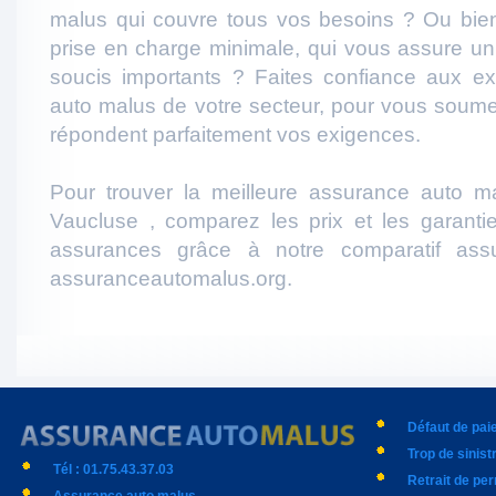
malus qui couvre tous vos besoins ? Ou bie
prise en charge minimale, qui vous assure u
soucis importants ? Faites confiance aux e
auto malus de votre secteur, pour vous soumet
répondent parfaitement vos exigences.
Pour trouver la meilleure assurance auto m
Vaucluse , comparez les prix et les garanti
assurances grâce à notre comparatif ass
assuranceautomalus.org.
Défaut de pa
Trop de sinist
Tél : 01.75.43.37.03
Retrait de pe